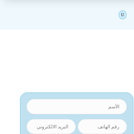
U
لاج