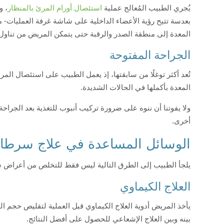
يُجري الطبيب المُعالج عملية
استئصال أورام المرئ بالمنظار
، و
بعدسة تتيح رؤية الأعضاء الداخلية على شاشة غرفة العمليات- مع
المعدة إلى منطقة الصدر والرقبة حتى يتمكن المريض من تناول 
الجراحة المفتوحة
تُعد أكثر توغلًا من سابقتها، إذ يعمل الطبيب على استئصال المر
المعدة بأكملها في الحالات الشديدة.
ولا يفوتنا أن ننوه على ضرورة تركيب أنبوب للتغذية بعد الجراحة
أخرى.
الوسائل المساعدة في علاج سرطا
يلجأ الطبيب إلى الطرق التالية ليس فقط للتخلص من أعراض س
العلاج الكيماوي
يأخذ المريض أدوية العلاج الكيماوي قبل العملية لتقليص حجم الو
بينه وبين العلاج الإشعاعي للحصول على أفضل النتائج.