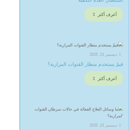
استئصال الغدة النكفية
أعرف أكثر

ديسمبر 21, 2025

فيمّ يستخدم منظار القنوات المرارية؟
أعرف أكثر

ديسمبر 21, 2025
