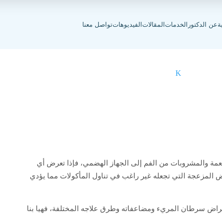
ة
عن الدكتور
الخدمات
المقالات
الفيديوهات
تواصل معنا
 علي أعراض سرطان المريء وأهم طرق الع
K
الرئيسية
تعرف علي أعراض سرطان المريء وأهم طرق العلاج
عمة والمشروبات من الفم إلى الجهاز الهضمي، فإذا تعرض أي
المزعجة التي تجعله غير راغب في تناول المأكولات مما يؤدي
اض سرطان المريء ومضاعفاته وطرق علاجه المختلفة، فهيا بنا