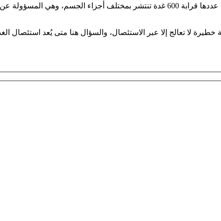
تُعد الغدد الليمفاوية واحدة من أهم الأسلحة المناعية في الجسم إذ يبلغ عددها قرابة 600 غ
طيرة لا تعالج إلا عبر الاستئصال، والسؤال هنا متى يُعد استئصال الغدد