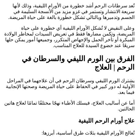
تُعد سرطانات الرحم أشد خطورة من الأورام الليفية، وذلك لأنها
سريعة الانتشار وتستمر في غزو مزيد من الأنسجة السليمة في
الجسم وتدميرها وبالتالي تشكل خطورة بالغة على حياة المريضة.
وعلى النقيض لا تُشكل الأورام الليفية أي خطورة على حياة
المريضة، وتكمن مضارها فقط في تعريض السيدات لمخاطر الولادة
المبكرة أو تأخر الحمل والإجهاض المتكرر، وجميعها أمور يمكن حلها
سريعًا عند خضوع السيدة للعلاج المناسب.
الفرق بين الورم الليفي والسرطان في
الرحم | العلاج
يشترك الورم الليفي وسرطان الرحم في أن علاجهما في المراحل
الأولية له دور كبير في الحفاظ على حياة المريضة وصحتها الإنجابية
فيما بعد.
أما عن أساليب العلاج، فيسلك الأطباء نهجًا مختلفًا تمامًا لعلاج هاتين
الحالتين.
علاج أورام الرحم الليفية
تُعالج الأورام الليفية بثلاث طرق أساسية، أبرزها: