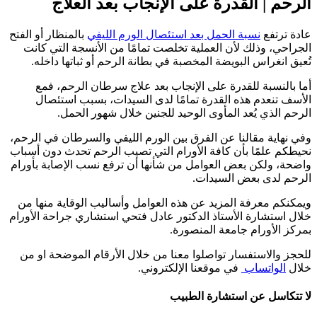
الرحم | القدرة على الإنجاب بعد العلاج
عادة ترتفع
نسبة الحمل بعد استئصال الورم الليفي
بالمنظار أو الفتح
الجراحي، وذلك لأن العملية تخلصت تمامًا من الأنسجة التي كانت
تُعيق انغراس البويضة المخصبة في بطانة الرحم أو ثباتها داخله.
أما بالنسبة للقدرة على الإنجاب بعد علاج سرطان الرحم، فمع
الأسف تنعدم هذه القدرة تمامًا لدى السيدات، بسبب استئصال
الرحم الذي يُعد المأوى الوحيد للجنين خلال شهور الحمل.
وفي نهاية مقالنا عن الفرق بين الورم الليفي والسرطان في الرحم،
نحيطكم علمًا بأن كافة الأورام التي تصيب الرحم تحدث دون أسباب
واضحة، ولكن بعض العوامل من شأنها أن ترفع نسب الإصابة بأورام
الرحم لدى بعض السيدات.
ويمكنكم معرفة المزيد عن هذه العوامل وأساليب الوقاية منها من
خلال استشارة الأستاذ الدكتور عادل فتحي استشاري جراحة الأورام
بمركز الأورام جامعة المنصورة.
للحجز والاستفسار تواصلوا معنا من خلال الأرقام الموضحة او من
خلال
الواتساب
في موقعنا الإلكتروني.
لا تتكاسل عن استشارة الطبيب